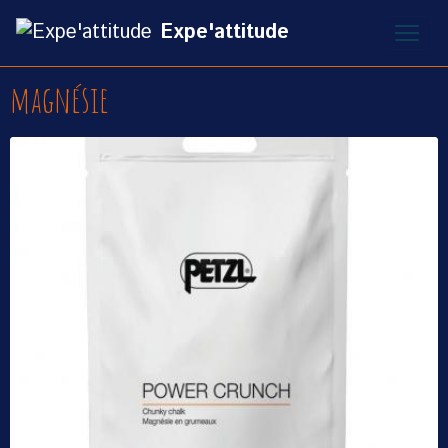
Expe'attitude
magnésie