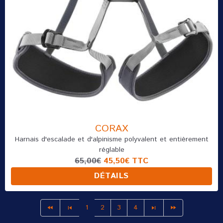
CORAX
Harnais d'escalade et d'alpinisme polyvalent et entièrement
réglable
65,00€
45,50€
TTC
DÉTAILS
1
2
3
4