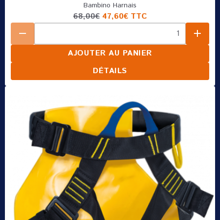
Bambino Harnais
68,00€
47,60€
TTC
AJOUTER AU PANIER
DÉTAILS