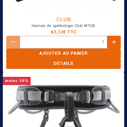
CLUB
Harnais de spéléologie Club MTDE
63,72€
TTC
AJOUTER AU PANIER
DÉTAILS
moins 30%